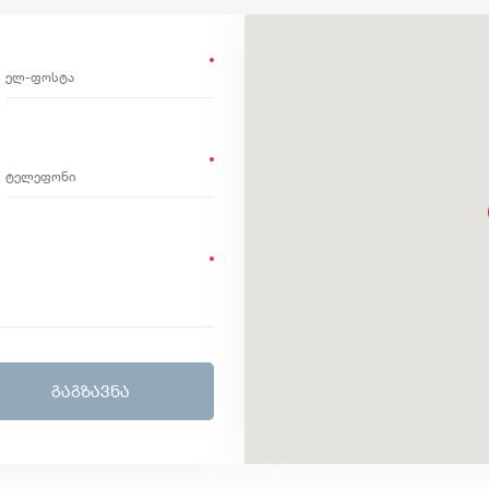
ᲒᲐᲒᲖᲐᲕᲜᲐ