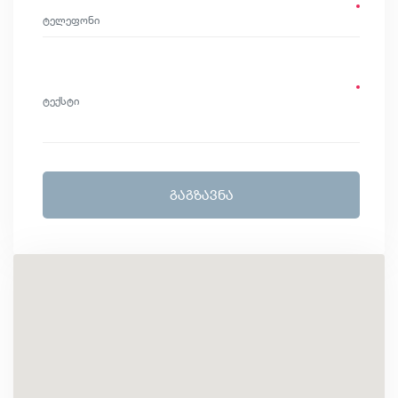
ᲒᲐᲒᲖᲐᲕᲜᲐ