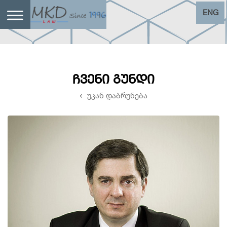
ENG
ᲩᲕᲔᲜᲘ ᲒᲣᲜᲓᲘ
უკან დაბრუნება