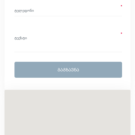
ᲒᲐᲒᲖᲐᲕᲜᲐ